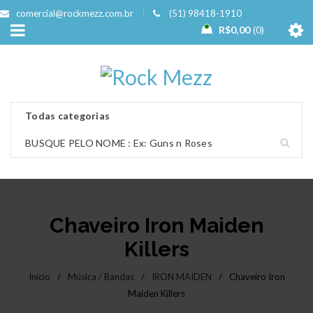
comercial@rockmezz.com.br
(51) 98418-1910
R$
0,00
0
Chaveiro Iron Maiden
Killers
Início
/
Música / Bandas
/
IRON MAIDEN
/
Chaveiro Iron
Maiden Killers