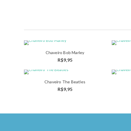
Chaveiro Bob Marley
ADICIONAR
R$
9,95
AO
CARRINHO
Chaveiro The Beatles
ADICIONAR
R$
9,95
AO
CARRINHO