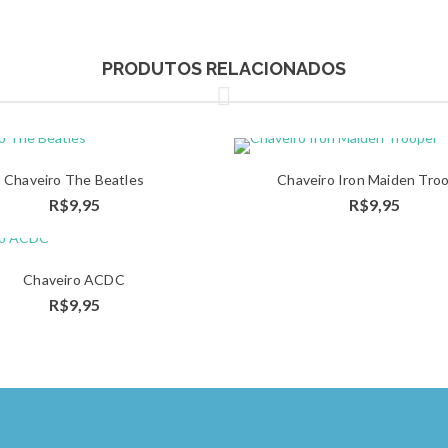
PRODUTOS RELACIONADOS
Chaveiro The Beatles
Chaveiro Iron Maiden Tro
ADICIONAR
A
R$
9,95
R$
9,95
AO
CARRINHO
Chaveiro ACDC
ADICIONAR
R$
9,95
AO
CARRINHO