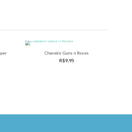
oper
Chaveiro Guns n Roses
DICIONAR
ADICIONAR
R$
9,95
AO
AO
CARRINHO
CARRINHO