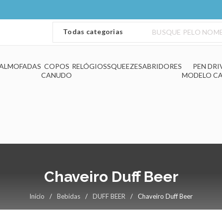
ALMOFADAS
COPOS
RELÓGIOS
SQUEEZES
ABRIDORES
PEN DRI
CANUDO
MODELO C
Chaveiro Duff Beer
Início
/
Bebidas
/
DUFF BEER
/
Chaveiro Duff Beer