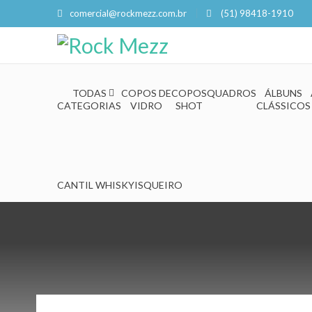
comercial@rockmezz.com.br
(51) 98418-1910
TODAS
COPOS DE
COPOS
QUADROS
ÁLBUNS
CATEGORIAS
VIDRO
SHOT
CLÁSSICOS
CANTIL WHISKY
ISQUEIRO