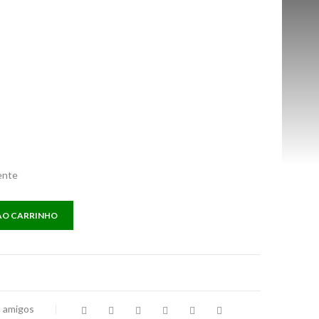
ente
AO CARRINHO
a amigos