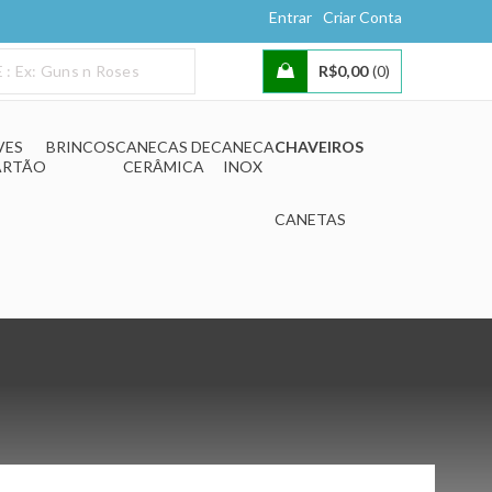
Entrar
Criar Conta
R$
0,00
0
VES
BRINCOS
CANECAS DE
CANECA
CHAVEIROS
ARTÃO
CERÂMICA
INOX
CANETAS