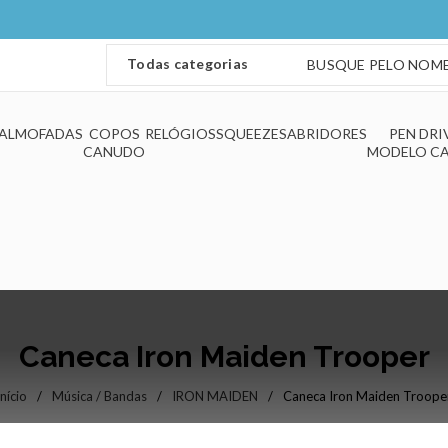
ALMOFADAS
COPOS
RELÓGIOS
SQUEEZES
ABRIDORES
PEN DRI
CANUDO
MODELO C
Caneca Iron Maiden Trooper
Início
/
Música / Bandas
/
IRON MAIDEN
/
Caneca Iron Maiden Troope