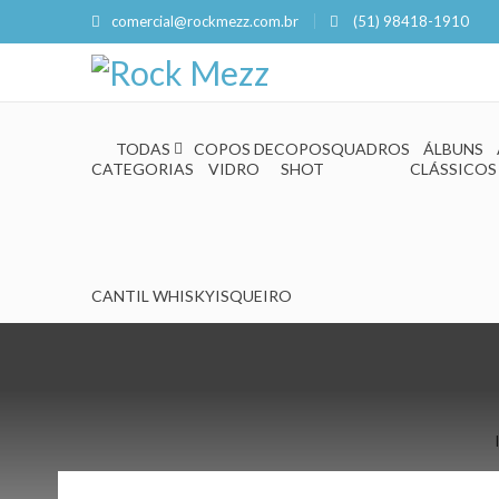
comercial@rockmezz.com.br
(51) 98418-1910
TODAS
COPOS DE
COPOS
QUADROS
ÁLBUNS
CATEGORIAS
VIDRO
SHOT
CLÁSSICOS
CANTIL WHISKY
ISQUEIRO