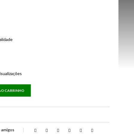
alidade
isualizações
AO CARRINHO
a amigos