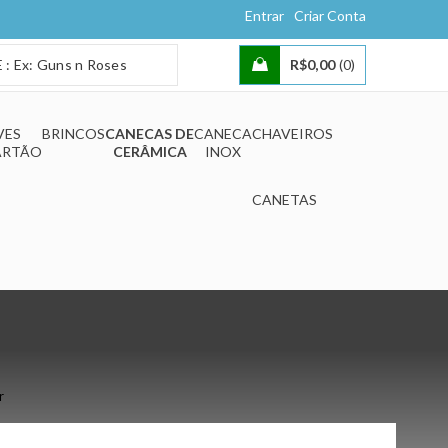
Entrar
Criar Conta
R$
0,00
0
VES
BRINCOS
CANECAS DE
CANECA
CHAVEIROS
ARTÃO
CERÂMICA
INOX
CANETAS
r