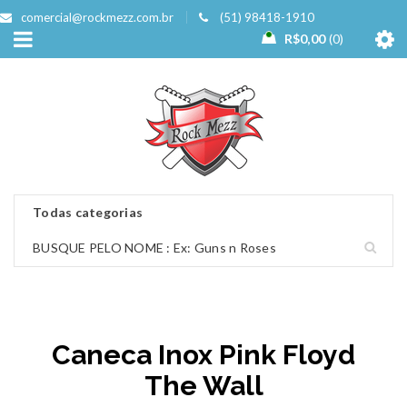
comercial@rockmezz.com.br
(51) 98418-1910
R$
0,00
0
Caneca Inox Pink Floyd
The Wall