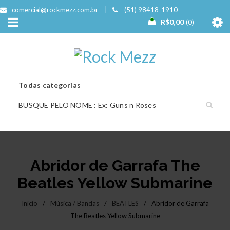
comercial@rockmezz.com.br
(51) 98418-1910
R$
0,00
0
Abridor de Garrafa The
Beatles Yellow Submarine
Início
/
Música / Bandas
/
BEATLES
/
Abridor de Garrafa
The Beatles Yellow Submarine