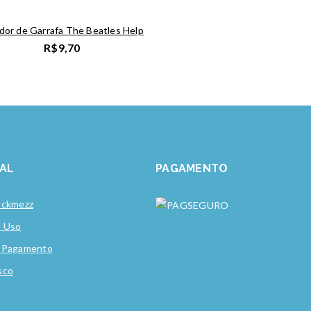
dor de Garrafa The Beatles Help
R$
9,70
NAL
PAGAMENTO
ockmezz
e Uso
e Pagamento
sco