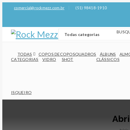
comercial@rockmezz.com.br
(51) 98418-1910
TODAS
COPOS DE
COPOS
QUADROS
ÁLBUNS
ALM
CATEGORIAS
VIDRO
SHOT
CLÁSSICOS
ISQUEIRO
Abri