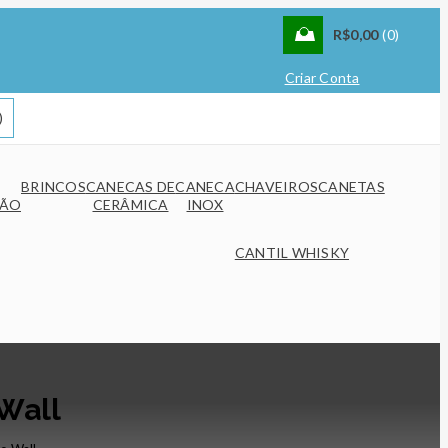
R$
0,00
0
Entrar
Criar Conta
BRINCOS
CANECAS DE
CANECA
CHAVEIROS
CANETAS
TÃO
CERÂMICA
INOX
CANTIL WHISKY
 Wall