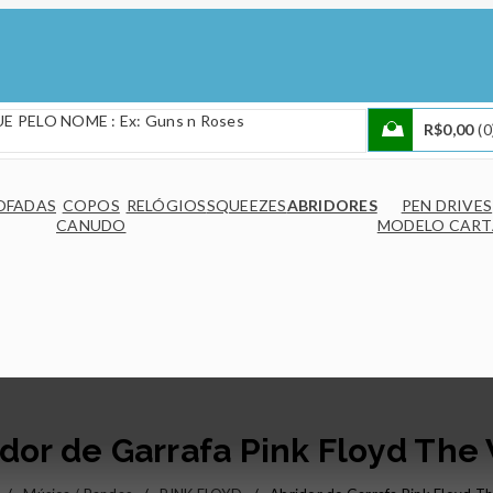
R$
0,00
0
OFADAS
COPOS
RELÓGIOS
SQUEEZES
ABRIDORES
PEN DRIVES
CANUDO
MODELO CAR
dor de Garrafa Pink Floyd The