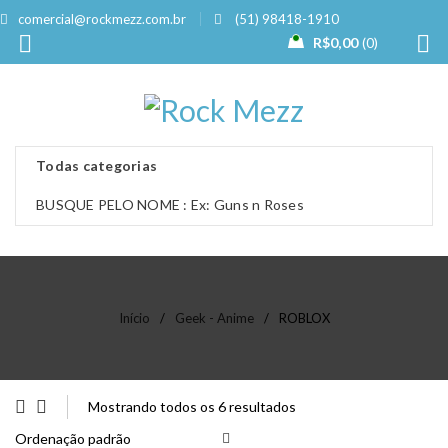
comercial@rockmezz.com.br
(51) 98418-1910
R$
0,00
0
Início
/
Geek - Anime
/
ROBLOX
Mostrando todos os 6 resultados
Ordenação padrão